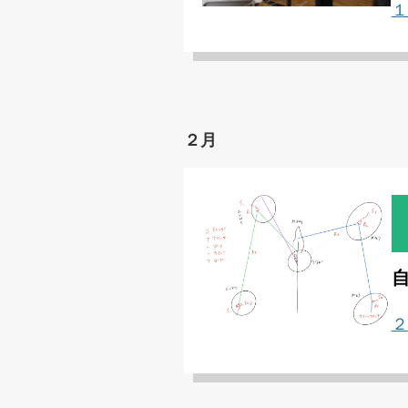
１
２月
２