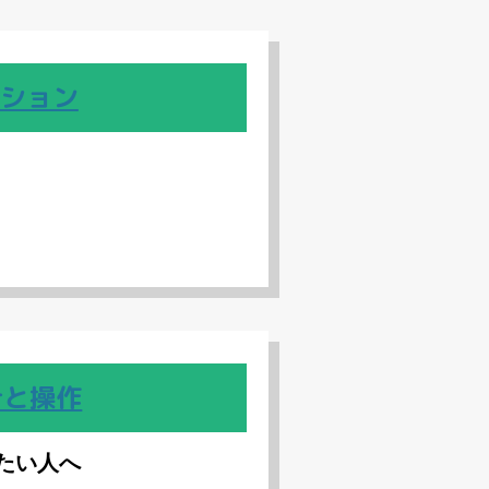
ション
計と操作
たい人へ